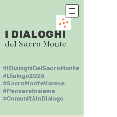
I DIALOGHI
del Sacro Monte
#IDialoghiDelSacroMonte
#Dialogo2025
#SacroMonteVarese
#PensareInsieme
#ComunitàInDialogo